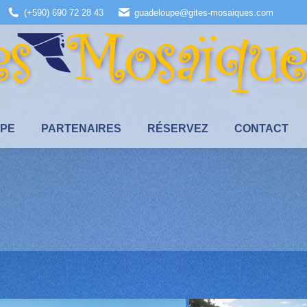
(+590) 690 72 28 43
guadeloupe@gites-mosaiques.com
UPE
PARTENAIRES
RÉSERVEZ
CONTACT