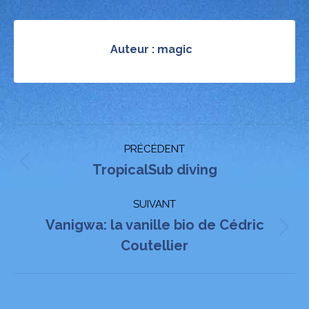
Auteur :
magic
Navigation
PRÉCÉDENT
article
Article
TropicalSub diving
précédent
SUIVANT
:
Vanigwa: la vanille bio de Cédric
Article
Coutellier
suivant
: