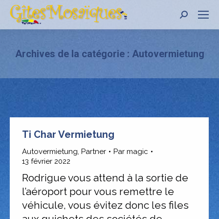
Recher
:
Archives de la catégorie :
Autovermietung
Ti Char Vermietung
Autovermietung
,
Partner
Par
magic
13 février 2022
Rodrigue vous attend à la sortie de
l’aéroport pour vous remettre le
véhicule, vous évitez donc les files
aux guichets des sociétés de