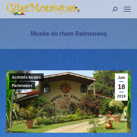
Recher
:
Musée du rhum Reimonenq
Activités locales
Juin
18
Partenaires
2019