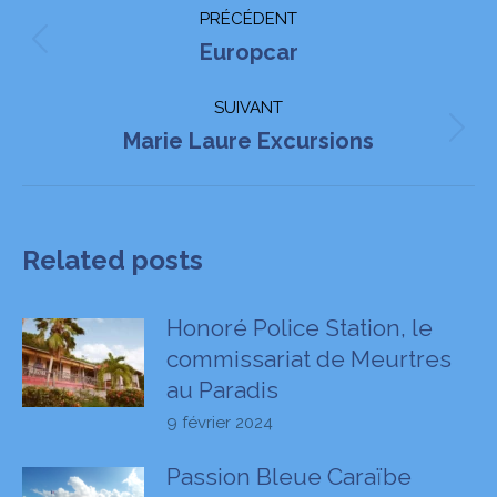
Navigation
PRÉCÉDENT
article
Article
Europcar
précédent
SUIVANT
:
Article
Marie Laure Excursions
suivant
:
Related posts
Honoré Police Station, le
commissariat de Meurtres
au Paradis
9 février 2024
Passion Bleue Caraïbe