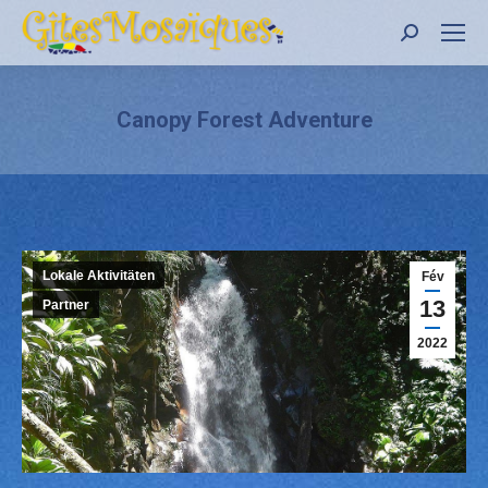
Recher
:
Canopy Forest Adventure
Lokale Aktivitäten
Fév
13
Partner
2022