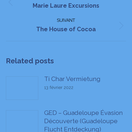
article
Article
Marie Laure Excursions
précédent
SUIVANT
:
Article
The House of Cocoa
suivant
:
Related posts
Ti Char Vermietung
13 février 2022
GED – Guadeloupe Évasion
Découverte (Guadeloupe
Flucht Entdeckung)