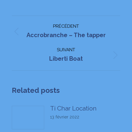
Navigation
PRÉCÉDENT
article
Article
Accrobranche – The tapper
précédent
SUIVANT
:
Article
Liberti Boat
suivant
:
Related posts
Ti Char Location
13 février 2022