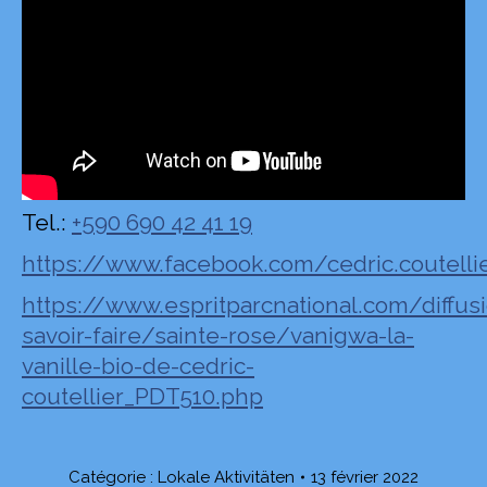
Tel.:
+590 690 42 41 19
https://www.facebook.com/cedric.coutellie
https://www.espritparcnational.com/diffus
savoir-faire/sainte-rose/vanigwa-la-
vanille-bio-de-cedric-
coutellier_PDT510.php
Catégorie :
Lokale Aktivitäten
13 février 2022