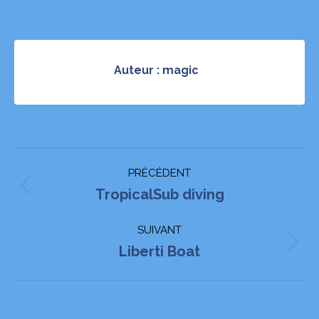
Auteur :
magic
Navigation
PRÉCÉDENT
article
Article
TropicalSub diving
précédent
SUIVANT
:
Article
Liberti Boat
suivant
: