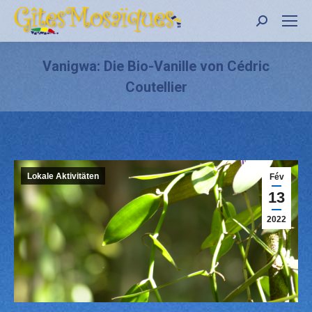
Recher
:
Vanigwa: Die Bio-Vanille von Cédric
Coutellier
Lokale Aktivitäten
Fév
13
2022